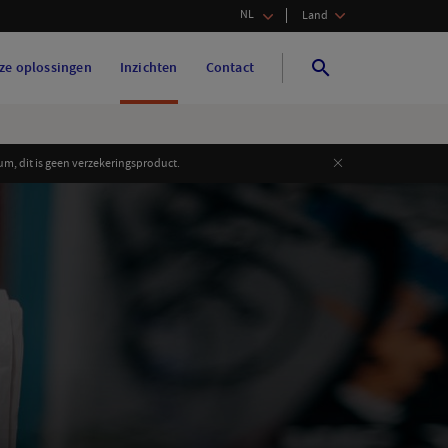
NL
Land
ze oplossingen
Inzichten
Contact
Search
Search
Close
m, dit is geen verzekeringsproduct.