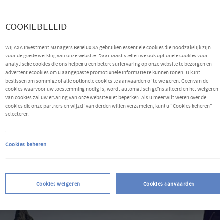
rship
COOKIEBELEID
Wij AXA Investment Managers Benelux SA gebruiken essentiële cookies die noodzakelijk zijn
voor de goede werking van onze website. Daarnaast stellen we ook optionele cookies voor:
analytische cookies die ons helpen u een betere surfervaring op onze website te bezorgen en
advertentiecookies om u aangepaste promotionele informatie te kunnen tonen. U kunt
beslissen om sommige of alle optionele cookies te aanvaarden of te weigeren. Geen van de
cookies waarvoor uw toestemming nodig is, wordt automatisch geïnstalleerd en het weigeren
van cookies zal uw ervaring van onze website niet beperken. Als u meer wilt weten over de
cookies die onze partners en wijzelf van derden willen verzamelen, kunt u "Cookies beheren"
IEUWS
selecteren.
The Monthly Review:
hoofdpunten juli
Cookies beheren
Cookies weigeren
Cookies aanvaarden