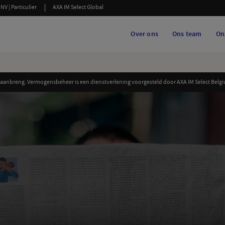
NV | Particulier
AXA IM Select Global
Over ons
Ons team
On
anbreng. Vermogensbeheer is een dienstverlening voorgesteld door AXA IM Select Belgiu