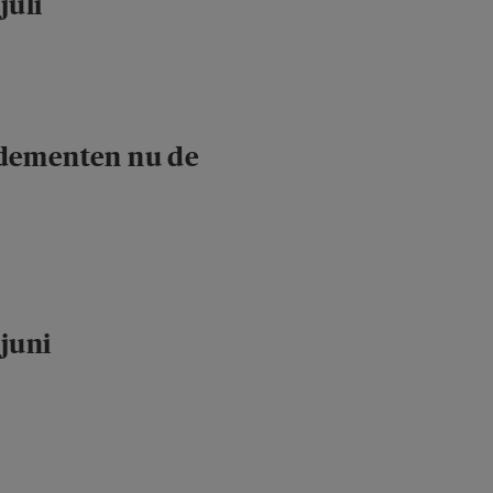
juli
ndementen nu de
juni