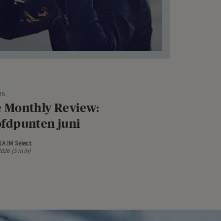
WS
 Monthly Review:
fdpunten juni
XA IM Select
 2026 (5 min)