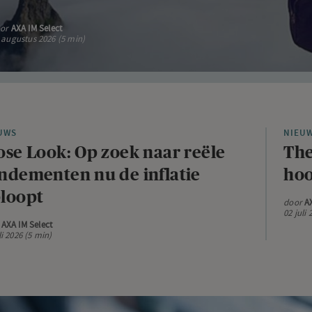
oor
AXA IM Select
 augustus 2026 (5 min)
UWS
NIEU
ose Look: Op zoek naar reële
The
ndementen nu de inflatie
hoo
loopt
door
A
02 juli
r
AXA IM Select
li 2026 (5 min)