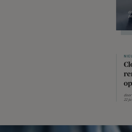
d
04
NIE
Cl
re
op
doo
22 ju