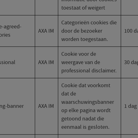
toestaat of weigert
Categorieën cookies die
e-agreed-
AXA IM
door de bezoeker
100 d
ories
worden toegestaan.
Cookie voor de
ssional
AXA IM
weergave van de
30 da
professional disclaimer.
Cookie dat voorkomt
dat de
waarschuwingsbanner
ng-banner
AXA IM
1 dag
op elke pagina wordt
getoond nadat die
eenmaal is gesloten.