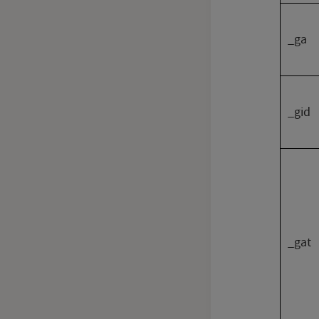
_ga
_gid
_gat