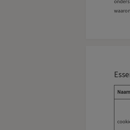
onders
waaro
Esse
Naa
cooki