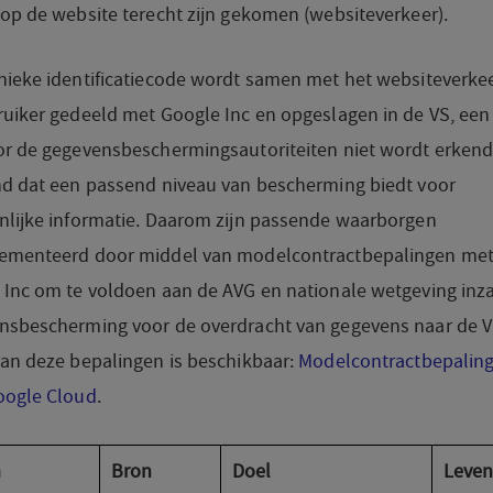
op de website terecht zijn gekomen (websiteverkeer).
nieke identificatiecode wordt samen met het websiteverke
ruiker gedeeld met Google Inc en opgeslagen in de VS, een
or de gegevensbeschermingsautoriteiten niet wordt erkend
nd dat een passend niveau van bescherming biedt voor
nlijke informatie. Daarom zijn passende waarborgen
ementeerd door middel van modelcontractbepalingen me
 Inc om te voldoen aan de AVG en nationale wetgeving inz
nsbescherming voor de overdracht van gegevens naar de V
van deze bepalingen is beschikbaar:
Modelcontractbepalin
oogle Cloud
.
m
Bron
Doel
Leven