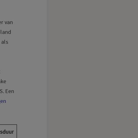
er van
 land
 als
t
ake
S. Een
gen
sduur