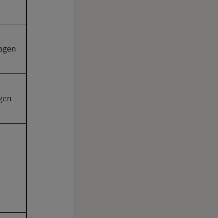
agen
gen