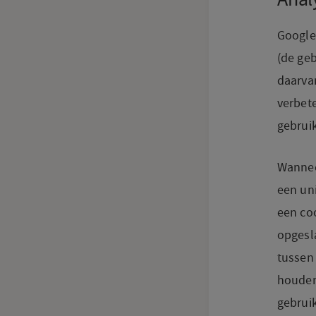
Google
(de ge
daarvan
verbete
gebruik
Wannee
een uni
een coo
opgesl
tussen 
houden 
gebrui