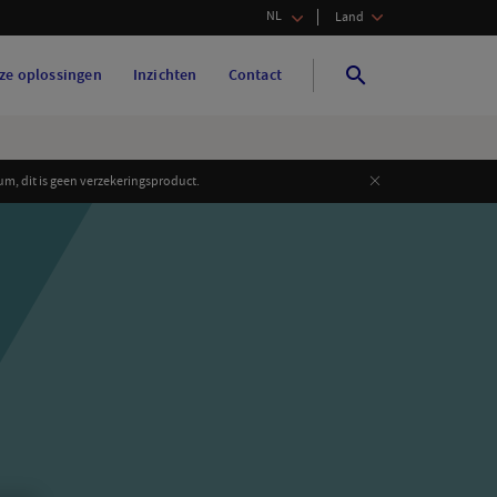
NL
Land
ze oplossingen
Inzichten
Contact
Search
Search
Close
m, dit is geen verzekeringsproduct.