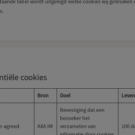
taande tabel wordt uitgelegd welke cookies wij gebruiken 
m.
ntiële cookies
m
Bron
Doel
Leven
Bevestiging dat een
bezoeker het
e-agreed
AXA IM
verzamelen van
100 d
informatie door cookies