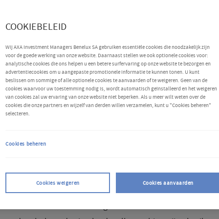
COOKIEBELEID
Wij AXA Investment Managers Benelux SA gebruiken essentiële cookies die noodzakelijk zijn
voor de goede werking van onze website. Daarnaast stellen we ook optionele cookies voor:
analytische cookies die ons helpen u een betere surfervaring op onze website te bezorgen en
advertentiecookies om u aangepaste promotionele informatie te kunnen tonen. U kunt
beslissen om sommige of alle optionele cookies te aanvaarden of te weigeren. Geen van de
cookies waarvoor uw toestemming nodig is, wordt automatisch geïnstalleerd en het weigeren
van cookies zal uw ervaring van onze website niet beperken. Als u meer wilt weten over de
cookies die onze partners en wijzelf van derden willen verzamelen, kunt u "Cookies beheren"
selecteren.
uik van cookies
Cookies beheren
s zijn kleine tekstbestanden die op uw computer worden
tst door websites die u bezoekt. Ze worden veel gebruikt 
Cookies weigeren
Cookies aanvaarden
s te laten werken, of efficiënter te laten werken, maar oo
tie te verstrekken aan de eigenaren van de site. In de