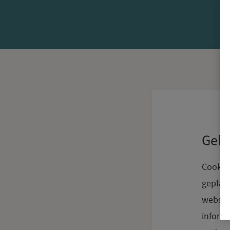
Gebr
Cookie
geplaa
website
informa