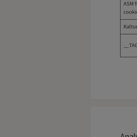
ASM f
cooki
Kaltu
__TA
Anal