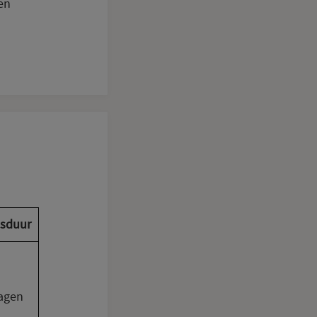
en
sduur
agen