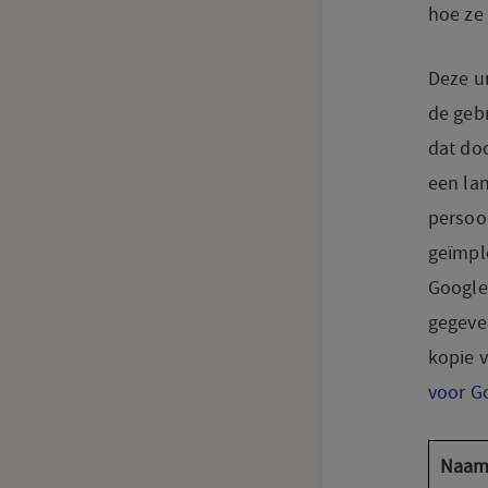
hoe ze 
Deze u
de geb
dat do
een la
persoo
geïmpl
Google
gegeve
kopie 
voor G
Naa