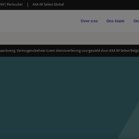
NV | Particulier
AXA IM Select Global
Over ons
Ons team
On
anbreng. Vermogensbeheer is een dienstverlening voorgesteld door AXA IM Select Belgiu