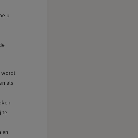
oe u
de
, wordt
en als
maken
 te
n en