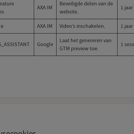
eature
Beveiligde delen van de
AXA IM
1 jaar
es
website.
ra
AXA IM
Video’s inschakelen.
1 jaar
Laat het genereren van
G_ASSISTANT
Google
1 sess
GTM preview toe.
ysecookies