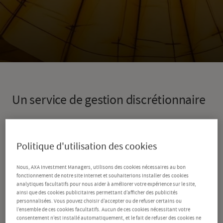
Un service de gestion discrétionnaire
Votre client n’a pas de temps à consacrer à la
gestion de ses actifs financiers ? Ou il ne dispose
Politique d'utilisation des cookies
pas des connaissances nécessaires pour pouvoir le
Nous, AXA Investment Managers, utilisons des cookies nécessaires au bon
faire ? Grâce à notre service de gestion
fonctionnement de notre site Internet et souhaiterions installer des cookies
analytiques facultatifs pour nous aider à améliorer votre expérience sur le site,
discrétionnaire, nos experts se tiennent à sa
ainsi que des cookies publicitaires permettant d’afficher des publicités
personnalisées. Vous pouvez choisir d’accepter ou de refuser certains ou
disposition.
l’ensemble de ces cookies facultatifs. Aucun de ces cookies nécessitant votre
consentement n’est installé automatiquement, et le fait de refuser des cookies ne